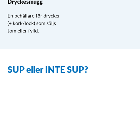
Dryckesmugg
En behållare för drycker
(+ kork/lock) som säljs
tom eller fylld.
SUP eller INTE SUP?
Via länken nedan hittar du exempel på förpackningar
som omfattas respektive inte omfattas av SUP-
direktivets tillämpningsområde.
Läs mer