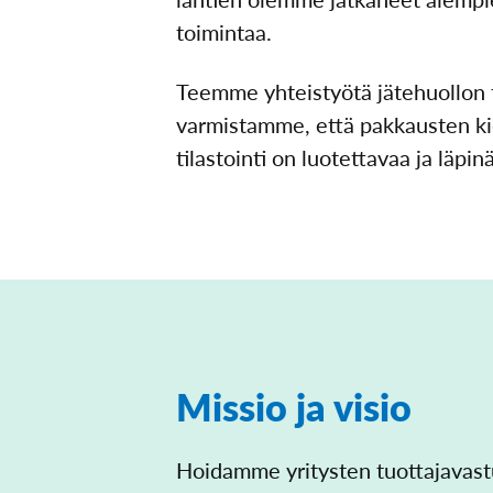
toimintaa.
Teemme yhteistyötä jätehuollon t
varmistamme, että pakkausten kie
tilastointi on luotettavaa ja läpi
Missio ja visio
Hoidamme yritysten tuottajavastu