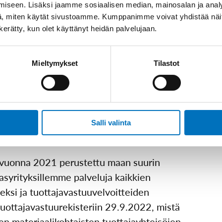
ajat
iseen. Lisäksi jaamme sosiaalisen median, mainosalan ja analy
, miten käytät sivustoamme. Kumppanimme voivat yhdistää näitä t
n kerätty, kun olet käyttänyt heidän palvelujaan.
Mieltymykset
Tilastot
Salli valinta
en edelläkävijä
vuonna 2021 perustettu maan suurin
asyrityksillemme palveluja kaikkien
eksi ja tuottajavastuuvelvoitteiden
 tuottajavastuurekisteriin 29.9.2022, mistä
n materiaalikohtaisten tuottajayhteisöjen