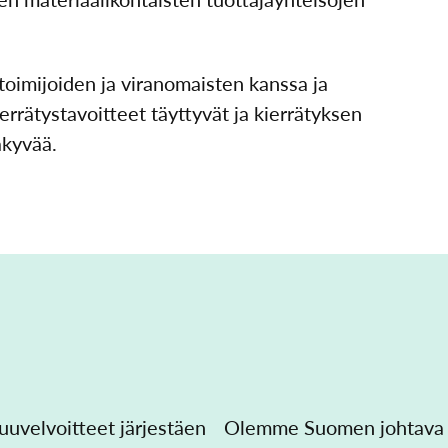
oimijoiden ja viranomaisten kanssa ja
rrätystavoitteet täyttyvät ja kierrätyksen
näkyvää.
uvelvoitteet järjestäen
Olemme Suomen johtava ja