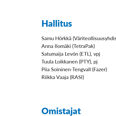
Hallitus
Samu Hörkkä (Väriteollisuusyhdi
Anna Ilomäki (TetraPak)
Satumaija Levón (ETL), vpj
Tuula Loikkanen (PTY), pj
Piia Soininen-Tengvall (Fazer)
Riikka Vaaja (RASI)
Omistajat