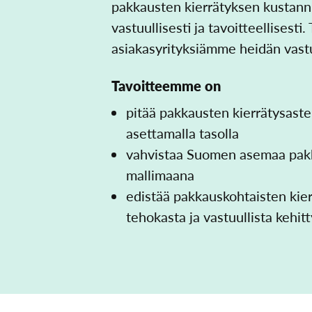
pakkausten kierrätyksen kustann
vastuullisesti ja tavoitteellisest
asiakasyrityksiämme heidän vastu
Tavoitteemme on
pitää pakkausten kierrätysast
asettamalla tasolla
vahvistaa Suomen asemaa pakk
mallimaana
edistää pakkauskohtaisten kie
tehokasta ja vastuullista kehit