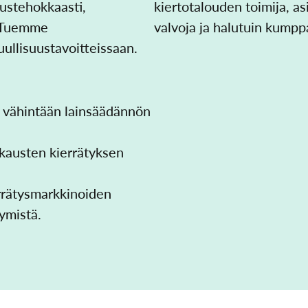
ustehokkaasti,
kiertotalouden toimija, as
i. Tuemme
valvoja ja halutuin kumpp
ullisuustavoitteissaan.
e vähintään lainsäädännön
austen kierrätyksen
rrätysmarkkinoiden
tymistä.