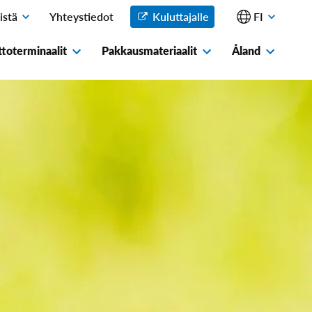
istä
Yhteystiedot
Kuluttajalle
FI
Avaa
Avaa
alavalikko
alavalikko
toterminaalit
Pakkausmateriaalit
Åland
Avaa
Avaa
Avaa
alavalikko
alavalikko
alavalikko