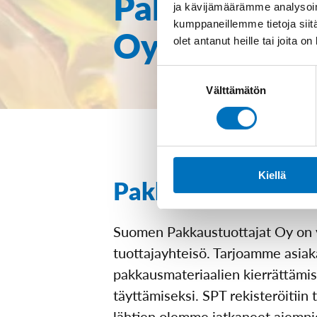
Pakkaustuott
ja kävijämäärämme analysoim
kumppaneillemme tietoja siitä
Oy
olet antanut heille tai joita o
Suostumuksen
Välttämätön
valinta
Kiellä
Pakkauskierrätyks
Suomen Pakkaustuottajat Oy on 
tuottajayhteisö. Tarjoamme asiak
pakkausmateriaalien kierrättämis
täyttämiseksi. SPT rekisteröitiin
lähtien olemme jatkaneet aiempie