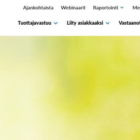
Ajankohtaista
Webinaarit
Raportointi
Me
Avaa
alavalikko
Tuottajavastuu
Liity asiakkaaksi
Vastaanot
Avaa
Avaa
alavalikko
alavalikko