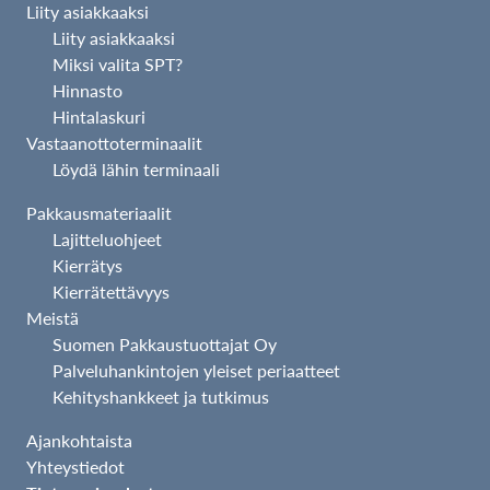
Liity asiakkaaksi
Liity asiakkaaksi
Miksi valita SPT?
Hinnasto
Hintalaskuri
Vastaanottoterminaalit
Löydä lähin terminaali
Pakkausmateriaalit
Lajitteluohjeet
Kierrätys
Kierrätettävyys
Meistä
Suomen Pakkaustuottajat Oy
Palveluhankintojen yleiset periaatteet
Kehityshankkeet ja tutkimus
Ajankohtaista
Yhteystiedot