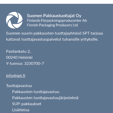
a
a
v
a
s
i
v
u
Suomen suurin pakkausten tuottajayhteisö SPT tarjoaa
kattavat tuottajavastuupalvelut tuhansille yrityksille.
Pasilankatu 2,
00240 Helsinki
Y-tunnus: 3230700-7
info@spt.fi
Tuottajavastuu
Pakkausten tuottajavastuu
Pakkausten tuottajavastuujärjestelmä
SUP-pakkaukset
Lisätietoa