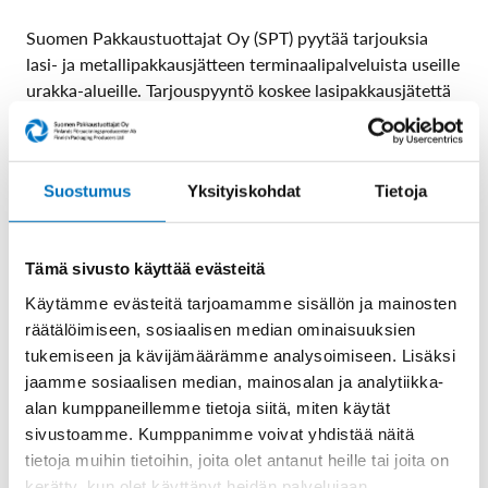
Suomen Pakkaustuottajat Oy (SPT) pyytää tarjouksia
lasi- ja metallipakkausjätteen terminaalipalveluista useille
urakka-alueille. Tarjouspyyntö koskee lasipakkausjätettä
sekä kotitalouksista kerättyä metallipakkausjätettä.
Hankinta…
Lue lisää
Suostumus
Yksityiskohdat
Tietoja
AJANKOHTAISTA
|
4.3.2026
SPT ja Rinki tiivistävät kumppanuuttaan ja
Tämä sivusto käyttää evästeitä
osallistuvat yhdessä PacTec-messuille 11.–12.3.
Käytämme evästeitä tarjoamamme sisällön ja mainosten
räätälöimiseen, sosiaalisen median ominaisuuksien
Suomen Pakkaustuottajat Oy (SPT) on mukana pakkaus-
tukemiseen ja kävijämäärämme analysoimiseen. Lisäksi
ja materiaalinkäsittelyalan PacTec-messuilla Helsingin
jaamme sosiaalisen median, mainosalan ja analytiikka-
Messukeskuksessa. SPT ja palveluyhtiö Suomen
alan kumppaneillemme tietoja siitä, miten käytät
Pakkauskierrätys RINKI Oy ovat…
sivustoamme. Kumppanimme voivat yhdistää näitä
Lue lisää
tietoja muihin tietoihin, joita olet antanut heille tai joita on
kerätty, kun olet käyttänyt heidän palvelujaan.