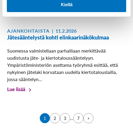
ratkaisua merkittäväksi helpotukseksi…
Kiellä
Lue lisää
AJANKOHTAISTA
|
11.2.2026
Jätesääntelystä kohti elinkaarinäkökulmaa
Suomessa valmistellaan parhaillaan merkittävää
uudistusta jäte- ja kiertotaloussääntelyyn.
Ympäristöministeriön asettama työryhmä esittää, että
nykyinen jätelaki korvataan uudella kiertotalouslailla,
jossa sääntelyn…
Lue lisää
S
…
1
2
3
7
e
u
r