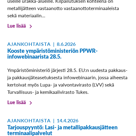
useille urakka-alueille. Kilpailutuksen kohteena on
metallijätteen vastaanotto vastaanottoterminaaleista
sekä materiaalin…
Lue lisää
AJANKOHTAISTA
|
8.6.2026
Kooste ympäristöministeriön PPWR-
infowebinaarista 28.5.
Ympäristöministeriö järjesti 28.5. EU:n uudesta pakkaus-
ja pakkausjäteasetuksesta infowebinaarin, jossa aiheesta
kertoivat myös Lupa- ja valvontavirasto (LVV) sekä
Turvallisuus- ja kemikaalivirasto Tukes.
Lue lisää
AJANKOHTAISTA
|
14.4.2026
Tarjouspyyntö: Lasi- ja metallipakkausjätteen
terminaalipalvelut