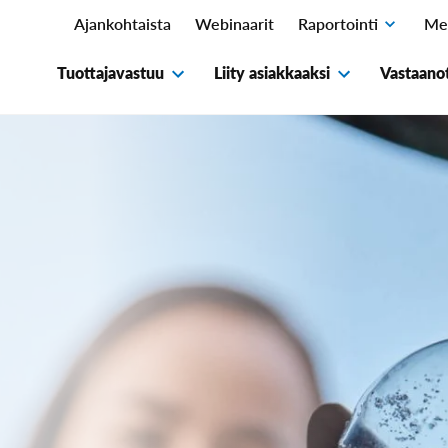
Ajankohtaista
Webinaarit
Raportointi
Me
Avaa
alavalikko
Tuottajavastuu
Liity asiakkaaksi
Vastaanot
Avaa
Avaa
alavalikko
alavalikko