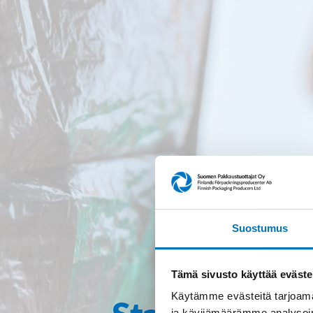
Suostumus
Tämä sivusto käyttää eväste
Statistik om
Käytämme evästeitä tarjoama
ja kävijämäärämme analysoim