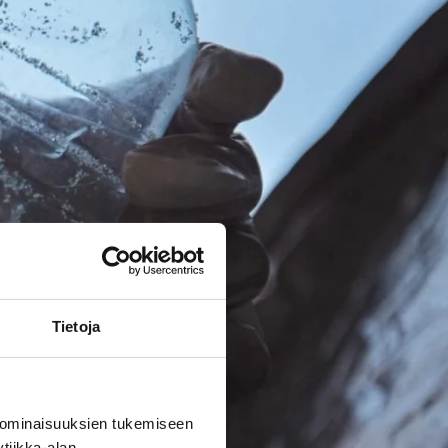
Tietoja
 ominaisuuksien tukemiseen
tiikka-alan