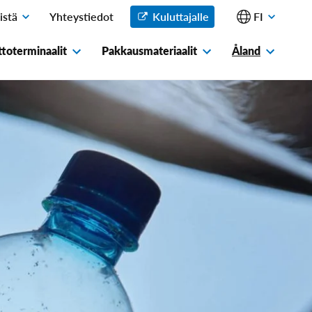
istä
Yhteystiedot
Kuluttajalle
FI
Avaa
Avaa
alavalikko
alavalikko
toterminaalit
Pakkausmateriaalit
Åland
Avaa
Avaa
Avaa
alavalikko
alavalikko
alavalikko