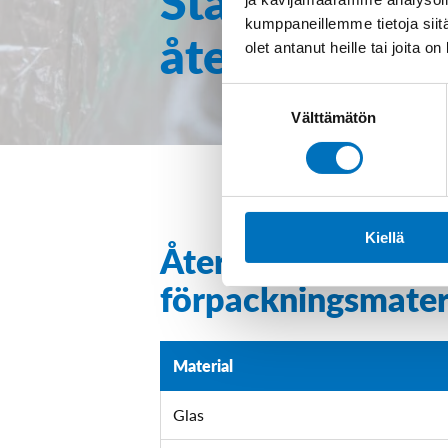
kumppaneillemme tietoja siitä
återvinning
olet antanut heille tai joita o
Suostumuksen
Välttämätön
valinta
Kiellä
Återvinningsmål oc
förpackningsmater
Material
Glas