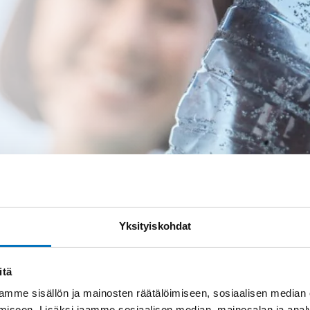
Yksityiskohdat
itä
mme sisällön ja mainosten räätälöimiseen, sosiaalisen median
iseen. Lisäksi jaamme sosiaalisen median, mainosalan ja analy