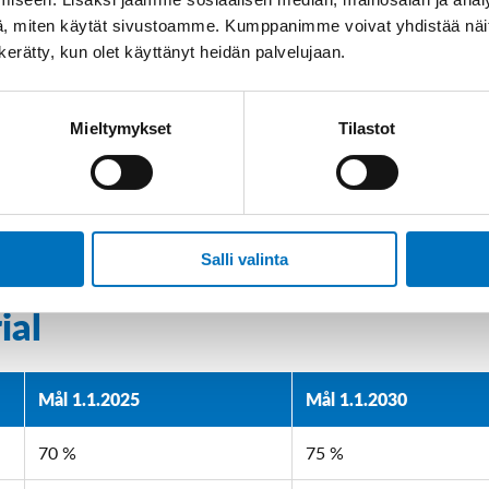
, miten käytät sivustoamme. Kumppanimme voivat yhdistää näitä t
n kerätty, kun olet käyttänyt heidän palvelujaan.
Mieltymykset
Tilastot
Salli valinta
h förverkligande av olika
ial
Mål 1.1.2025
Mål 1.1.2030
70 %
75 %